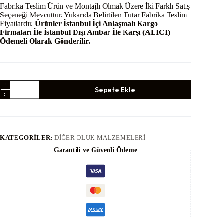
Fabrika Teslim Ürün ve Montajlı Olmak Üzere İki Farklı Satış
Seçeneği Mevcuttur. Yukarıda Belirtilen Tutar Fabrika Teslim
Fiyatlardır.
Ürünler İstanbul İçi Anlaşmalı Kargo
Firmaları İle İstanbul Dışı Ambar İle Karşı (ALICI)
Ödemeli Olarak Gönderilir.
Bakır
Sepete Ekle
Ters
Köşe
Yön
Dirsek
Oval
adet
KATEGORILER:
DIĞER OLUK MALZEMELERI
Garantili ve Güvenli Ödeme