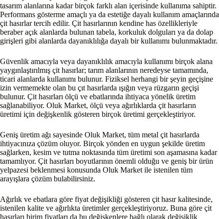
tasarım alanlarına kadar birçok farklı alan içerisinde kullanıma sahiptir.
Performans gösterme amaçlı ya da estetiğe dayalı kullanım amaçlarında
çit hasırlar tercih edilir. Çit hasırlarının kendine has özellikleriyle
beraber açık alanlarda bulunan tabela, korkuluk dolguları ya da dolap
girişleri gibi alanlarda dayanıklılığa dayalı bir kullanımı bulunmaktadır.
Güvenlik amacıyla veya dayanıklılık amacıyla kullanımı birçok alana
yaygınlaştırılmış çit hasırlar; tarım alanlarının neredeyse tamamında,
ticari alanlarda kullanımı bulunur. Fiziksel herhangi bir şeyin geçişine
izin vermemekte olan bu çıt hasırlarda ışığın veya rüzgarın geçişi
bulunur. Çit hasırları ölçü ve ebatlarında ihtiyaca yönelik üretim
sağlanabiliyor. Oluk Market, ölçü veya ağırlıklarda çit hasırların
üretimi için değişkenlik gösteren birçok üretimi gerçekleştiriyor.
Geniş üretim ağı sayesinde Oluk Market, tüm metal çit hasırlarda
ihtiyacınıza çözüm oluyor. Birçok yönden en uygun şekilde üretim
sağlarken, kesim ve tutma noktasında tüm üretimi son aşamasına kadar
tamamlıyor. Çit hasırları boyutlarının önemli olduğu ve geniş bir ürün
yelpazesi beklenmesi konusunda Oluk Market ile istenilen tüm
arayışlara çözüm bulabilirsiniz.
Ağırlık ve ebatlara göre fiyat değişikliği gösteren çit hasır kalitesinde,
istenilen kalite ve ağırlıkta üretimler gerçekleştiriyoruz. Buna göre çit
hasırları birim fiyatları da bu değişkenlere bağlı olarak değişiklik