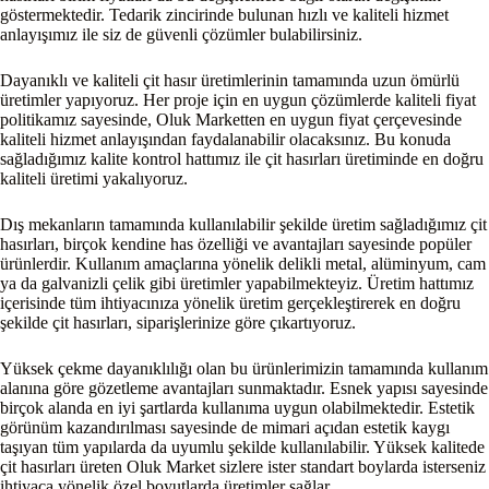
göstermektedir. Tedarik zincirinde bulunan hızlı ve kaliteli hizmet
anlayışımız ile siz de güvenli çözümler bulabilirsiniz.
Dayanıklı ve kaliteli çit hasır üretimlerinin tamamında uzun ömürlü
üretimler yapıyoruz. Her proje için en uygun çözümlerde kaliteli fiyat
politikamız sayesinde, Oluk Marketten en uygun fiyat çerçevesinde
kaliteli hizmet anlayışından faydalanabilir olacaksınız. Bu konuda
sağladığımız kalite kontrol hattımız ile çit hasırları üretiminde en doğru
kaliteli üretimi yakalıyoruz.
Dış mekanların tamamında kullanılabilir şekilde üretim sağladığımız çit
hasırları, birçok kendine has özelliği ve avantajları sayesinde popüler
ürünlerdir. Kullanım amaçlarına yönelik delikli metal, alüminyum, cam
ya da galvanizli çelik gibi üretimler yapabilmekteyiz. Üretim hattımız
içerisinde tüm ihtiyacınıza yönelik üretim gerçekleştirerek en doğru
şekilde çit hasırları, siparişlerinize göre çıkartıyoruz.
Yüksek çekme dayanıklılığı olan bu ürünlerimizin tamamında kullanım
alanına göre gözetleme avantajları sunmaktadır. Esnek yapısı sayesinde
birçok alanda en iyi şartlarda kullanıma uygun olabilmektedir. Estetik
görünüm kazandırılması sayesinde de mimari açıdan estetik kaygı
taşıyan tüm yapılarda da uyumlu şekilde kullanılabilir. Yüksek kalitede
çit hasırları üreten Oluk Market sizlere ister standart boylarda isterseniz
ihtiyaca yönelik özel boyutlarda üretimler sağlar.