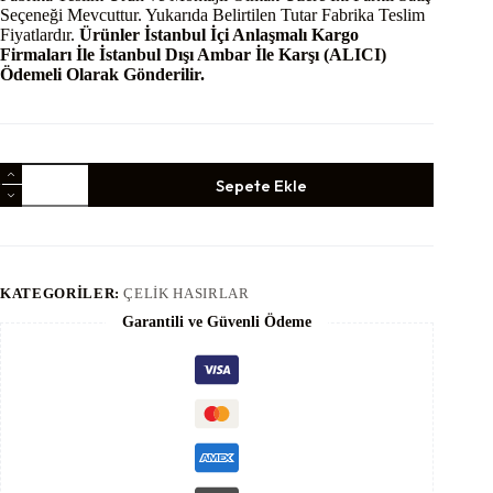
Seçeneği Mevcuttur. Yukarıda Belirtilen Tutar Fabrika Teslim
Fiyatlardır.
Ürünler İstanbul İçi Anlaşmalı Kargo
Firmaları İle İstanbul Dışı Ambar İle Karşı (ALICI)
Ödemeli Olarak Gönderilir.
Çit
Sepete Ekle
Hasır
-
Çit
Çelik
Teli
Boyasız
KATEGORILER:
ÇELIK HASIRLAR
-
(200
Garantili ve Güvenli Ödeme
cm
x
100
cm)
adet