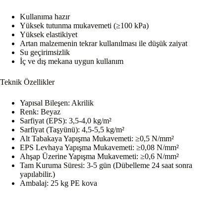
Kullanıma hazır
Yüksek tutunma mukavemeti (≥100 kPa)
Yüksek elastikiyet
Artan malzemenin tekrar kullanılması ile düşük zaiyat
Su geçirimsizlik
İç ve dış mekana uygun kullanım
Teknik Özellikler
Yapısal Bileşen: Akrilik
Renk: Beyaz
Sarfiyat (EPS): 3,5-4,0 kg/m²
Sarfiyat (Taşyünü): 4,5-5,5 kg/m²
Alt Tabakaya Yapışma Mukavemeti: ≥0,5 N/mm²
EPS Levhaya Yapışma Mukavemeti: ≥0,08 N/mm²
Ahşap Üzerine Yapışma Mukavemeti: ≥0,6 N/mm²
Tam Kuruma Süresi: 3-5 gün (Dübelleme 24 saat sonra
yapılabilir.)
Ambalaj: 25 kg PE kova