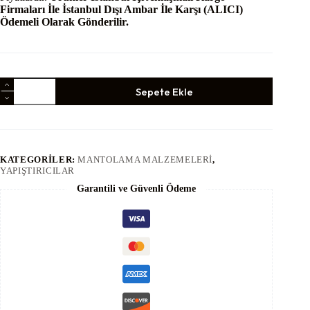
Firmaları İle İstanbul Dışı Ambar İle Karşı (ALICI)
Ödemeli Olarak Gönderilir.
Organik
Sepete Ekle
Isı
Yalıtım
Sistem
Yapıştırıcısı
(25
Kg)
KATEGORILER:
MANTOLAMA MALZEMELERI
,
-
YAPIŞTIRICILAR
Dalmaçyalı
adet
Garantili ve Güvenli Ödeme